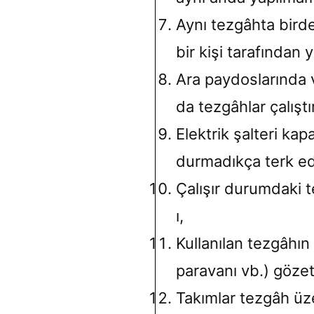
Aynı tezgâhta birde
bir kişi tarafından y
Ara paydoslarında v
da tezgâhlar çalıştı
Elektrik şalteri ka
durmadıkça terk ed
Çalışır durumdaki 
ı,
Kullanılan tezgâhın
paravanı vb.) gözeti
Takımlar tezgâh üz