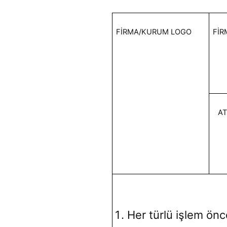
FİRMA/KURUM LOGO
FİR
AT
Her türlü işlem önc