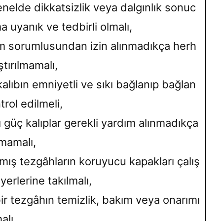
 genelde dikkatsizlik veya dalgınlık sonuc
a uyanık ve tedbirli olmalı,
ım sorumlusundan izin alınmadıkça herh
ştırılmamalı,
kalıbın emniyetli ve sıkı bağlanıp bağlan
rol edilmeli,
 güç kalıplar gerekli yardım alınmadıkça
lmamalı,
ış tezgâhların koruyucu kapakları çalış
erlerine takılmalı,
ir tezgâhın temizlik, bakım veya onarımı
alı,