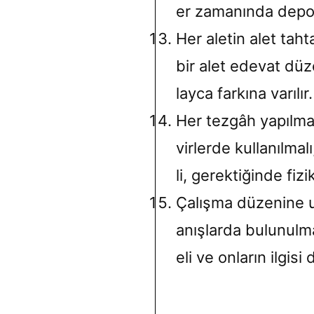
er zamanında depoya
Her aletin alet taht
bir alet edevat düz
layca farkına varılır.
Her tezgâh yapılma
virlerde kullanılma
li, gerektiğinde fizi
Çalışma düzenine u
anışlarda bulunulma
eli ve onların ilgisi