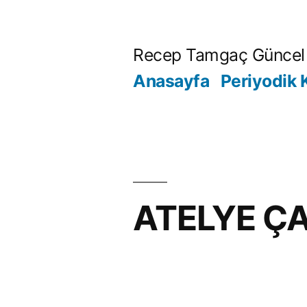
İçeriğe
geç
Recep Tamgaç Güncel 
Anasayfa
Periyodik 
ATELYE ÇA