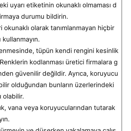
eki uyarı etiketinin okunaklı olmaması d
irmaya durumu bildirin.
eri okunaklı olarak tanımlanmayan hiçbir
ü kullanmayın.
rlenmesinde, tüpün kendi rengini kesinlik
 Renklerin kodlanması üretici firmalara g
den güvenilir değildir. Ayrıca, koruyucu
ebilir olduğundan bunların üzerlerindeki
 olabilir.
şlık, vana veya koruyucularından tutarak
yın.
şürmeyin ve düşerken yakalamaya çalış