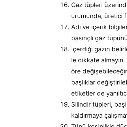
Gaz tüpleri üzerind
urumunda, üretici f
Adı ve içerik bilgil
basınçlı gaz tüpün
İçerdiği gazın beli
le dikkate almayın.
öre değişebileceğin
başlıklar değiştiril
etiketler de yanıltıcı
Silindir tüpleri, ba
kaldırmaya çalışma
Tüpü kesinlikle dü