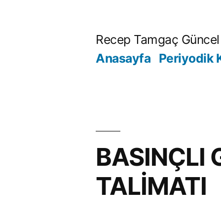
İçeriğe
geç
Recep Tamgaç Güncel 
Anasayfa
Periyodik 
BASINÇLI
TALİMATI