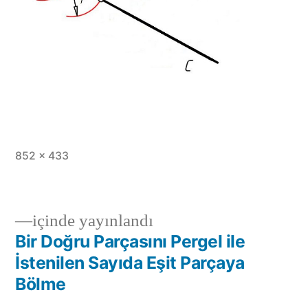
Tam
852 × 433
boy
içinde yayınlandı
Bir Doğru Parçasını Pergel ile
Yazı
İstenilen Sayıda Eşit Parçaya
gezinmesi
Bölme