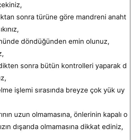
çekiniz,
ktan sonra türüne göre mandreni anaht
ıkınız,
önünde döndüğünden emin olunuz,
z,
edikten sonra bütün kontrolleri yaparak d
z,
me işlemi sırasında breyze çok yük uy
arının uzun olmamasına, önlerinin kapalı o
ızın dışarıda olmamasına dikkat ediniz,