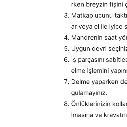
rken breyzin fişini 
Matkap ucunu taktı
ar veya el ile iyice s
Mandrenin saat y
Uygun devri seçini
İş parçasını sabitl
elme işlemini yapını
Delme yaparken del
gulamayınız.
Önlüklerinizin koll
lmasına ve kravatın