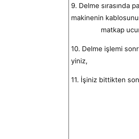
9. Delme sırasında p
makinenin kab
matkap ucundan u
10. Delme işlemi sonr
yiniz,
11. İşiniz bittikten so