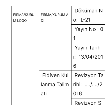
Döküman N
FİRMA/KURU
FİRMA/KURUM A
o:TL-21
M LOGO
DI
Yayın No : 0
1
Yayın Tarih
i: 13/04/201
6
Eldiven Kul
Revizyon Ta
lanma Talim
rihi: …./…./2
atı
016
Revizyon S