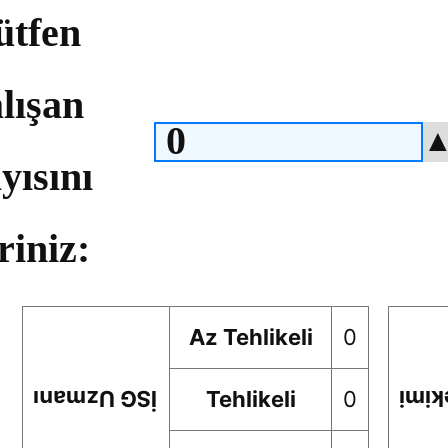
ütfen
lışan
yısını
riniz:
Az Tehlikeli
0
İSG Uzmanı
Tehlikeli
0
İşye