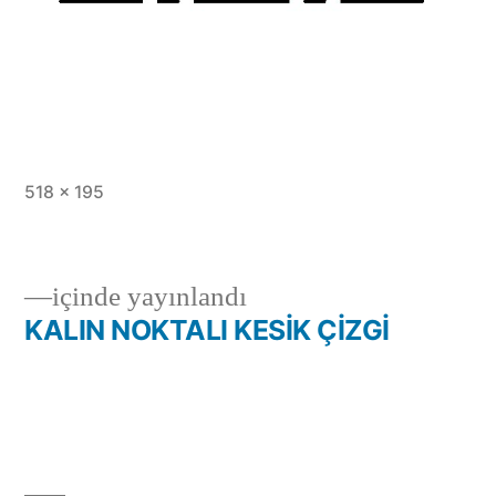
Tam
518 × 195
boy
içinde yayınlandı
KALIN NOKTALI KESİK ÇİZGİ
Yazı
gezinmesi