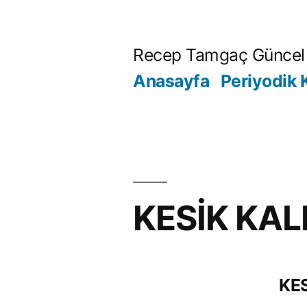
İçeriğe
geç
Recep Tamgaç Güncel 
Anasayfa
Periyodik 
KESİK KAL
KES