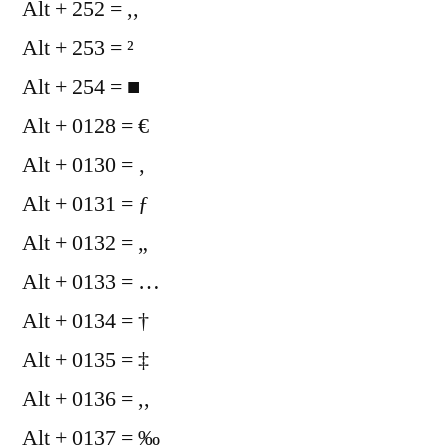
Alt + 252 = ,,
Alt + 253 = ²
Alt + 254 = ■
Alt + 0128 = €
Alt + 0130 = ‚
Alt + 0131 = ƒ
Alt + 0132 = „
Alt + 0133 = …
Alt + 0134 = †
Alt + 0135 = ‡
Alt + 0136 = ,,
Alt + 0137 = ‰