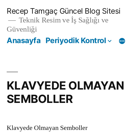
İçeriğe
Recep Tamgaç Güncel Blog Sitesi
geç
Teknik Resim ve İş Sağlığı ve
Güvenliği
Anasayfa
Periyodik Kontrol
KLAVYEDE OLMAYAN
SEMBOLLER
Klavyede Olmayan Semboller