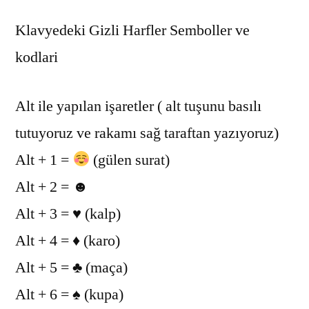
Klavyedeki Gizli Harfler Semboller ve
kodlari
Alt ile yapılan işaretler ( alt tuşunu basılı
tutuyoruz ve rakamı sağ taraftan yazıyoruz)
Alt + 1 =
(gülen surat)
Alt + 2 = ☻
Alt + 3 = ♥ (kalp)
Alt + 4 = ♦ (karo)
Alt + 5 = ♣ (maça)
Alt + 6 = ♠ (kupa)