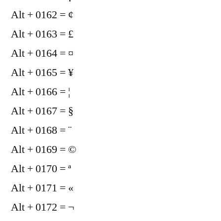
Alt + 0162 = ¢
Alt + 0163 = £
Alt + 0164 = ¤
Alt + 0165 = ¥
Alt + 0166 = ¦
Alt + 0167 = §
Alt + 0168 = ¨
Alt + 0169 = ©
Alt + 0170 = ª
Alt + 0171 = «
Alt + 0172 = ¬