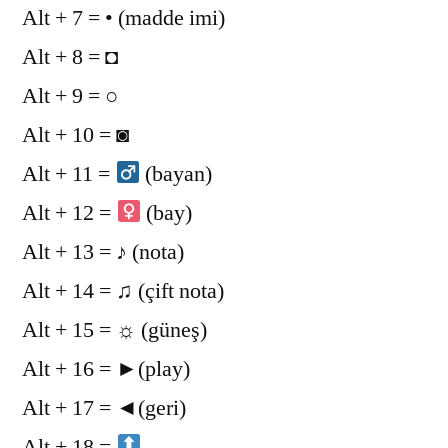
Alt + 7 = • (madde imi)
Alt + 8 = ◘
Alt + 9 = ○
Alt + 10 = ◙
Alt + 11 =
(bayan)
Alt + 12 =
(bay)
Alt + 13 = ♪ (nota)
Alt + 14 = ♫ (çift nota)
Alt + 15 = ☼ (güneş)
Alt + 16 = ►(play)
Alt + 17 = ◄(geri)
Alt + 18 =