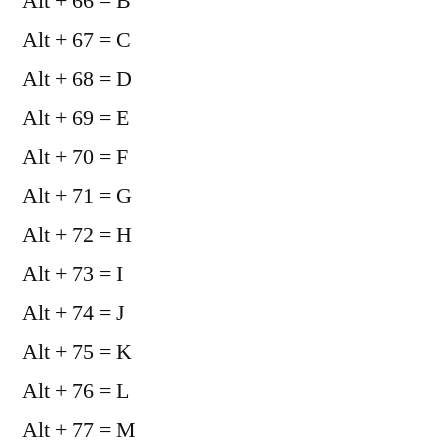
Alt + 66 = B
Alt + 67 = C
Alt + 68 = D
Alt + 69 = E
Alt + 70 = F
Alt + 71 = G
Alt + 72 = H
Alt + 73 = I
Alt + 74 = J
Alt + 75 = K
Alt + 76 = L
Alt + 77 = M