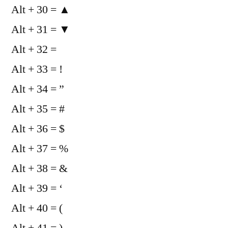
Alt + 30 = ▲
Alt + 31 = ▼
Alt + 32 =
Alt + 33 = !
Alt + 34 = ”
Alt + 35 = #
Alt + 36 = $
Alt + 37 = %
Alt + 38 = &
Alt + 39 = ‘
Alt + 40 = (
Alt + 41 = )