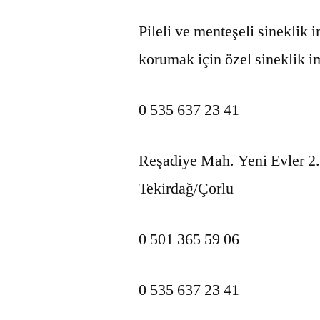
Pileli ve menteşeli sineklik i
korumak için özel sineklik i
0 535 637 23 41
Reşadiye Mah. Yeni Evler 2
Tekirdağ/Çorlu
0 501 365 59 06
0 535 637 23 41