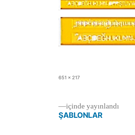
Tam
651 × 217
boy
içinde yayınlandı
ŞABLONLAR
Yazı