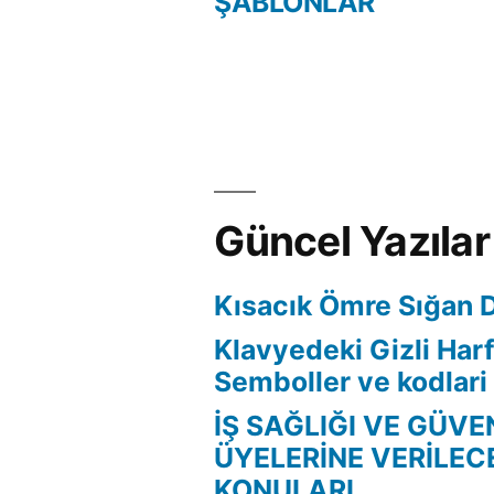
ŞABLONLAR
Yazı
gezinmesi
Güncel Yazılar
Kısacık Ömre Sığan 
Klavyedeki Gizli Harf
Semboller ve kodlari
İŞ SAĞLIĞI VE GÜVE
ÜYELERİNE VERİLEC
KONULARI