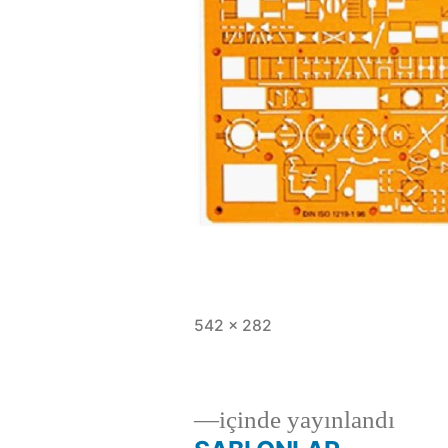
Tam
542 × 282
boy
içinde yayınlandı