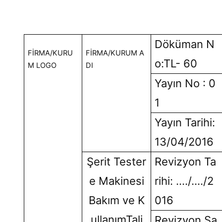
Döküman N
FİRMA/KURU
FİRMA/KURUM A
o:TL- 60
M LOGO
DI
Yayın No : 0
1
Yayın Tarihi:
13/04/2016
Şerit Tester
Revizyon Ta
e Makinesi
rihi: …./…./2
Bakım ve K
016
ullanımTali
Revizyon Sa