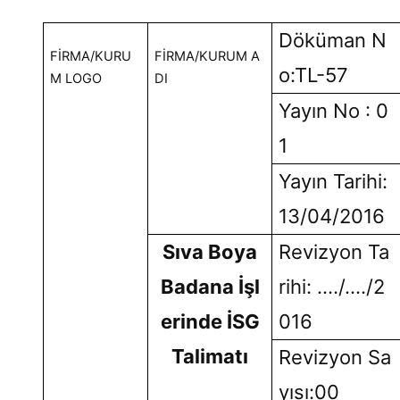
Döküman N
FİRMA/KURU
FİRMA/KURUM A
o:TL-57
M LOGO
DI
Yayın No : 0
1
Yayın Tarihi:
13/04/2016
Sıva Boya
Revizyon Ta
Badana İşl
rihi: …./…./2
erinde İSG
016
Talimatı
Revizyon Sa
yısı:00