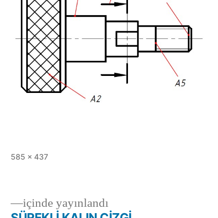
Tam
585 × 437
boy
içinde yayınlandı
SÜREKLİ KALIN ÇİZGİ