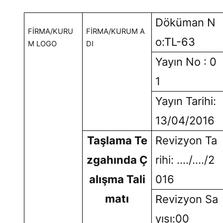
Döküman N
FİRMA/KURU
FİRMA/KURUM A
o:TL-63
M LOGO
DI
Yayın No : 0
1
Yayın Tarihi:
13/04/2016
Taşlama Te
Revizyon Ta
zgahında Ç
rihi: …./…./2
alışma Tali
016
matı
Revizyon Sa
yısı:00