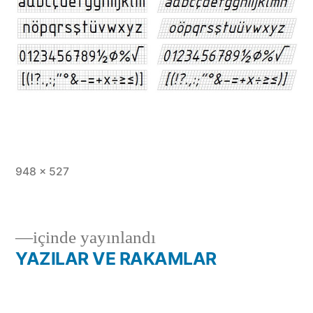
Tam
948 × 527
boy
içinde yayınlandı
YAZILAR VE RAKAMLAR
Yazı
gezinmesi