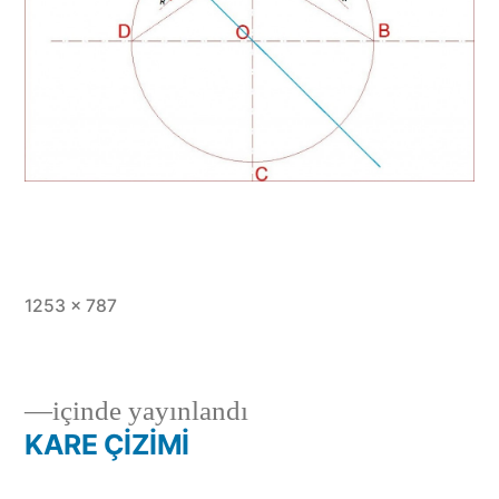
Tam
1253 × 787
boy
içinde yayınlandı
KARE ÇİZİMİ
Yazı