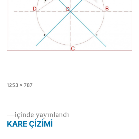
Tam
1253 × 787
boy
içinde yayınlandı
KARE ÇİZİMİ
Yazı