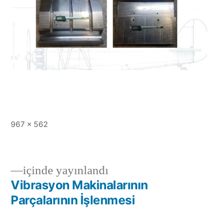
Tam
967 × 562
boy
içinde yayınlandı
Vibrasyon Makinalarının
Yazı
Parçalarının İşlenmesi
gezinmesi